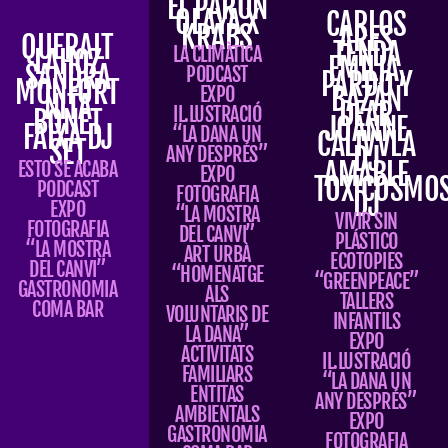
EL PARÓN
OLAYA X
CARLOS
KRABS
ARES
QUERALT
TENDA
LA CLIMÀTICA
LAHOZ
EMILIA,
SANDRA
PODCAST
PARDO Y
MONFORT
BAZÁN
EXPO
NITA
DEAR
IL.LUSTRACIÓ
BONET
JOANNE
FAIXA DJ
“LA DANA UN
CALIVVLA
SET
DJ
ANY DESPRÉS”
AMABLE
ESTO SE ACABA
EXPO
TOXICOSMO
PODCAST
FOTOGRAFIA
DJ
EXPO
“LA MOSTRA
VIVIR SIN
FOTOGRAFIA
DEL CANVI”
PLÁSTICO
“LA MOSTRA
ART URBÀ
ECOTOPIES
DEL CANVI”
“HOMENATGE
“GREENPEACE”
GASTRONOMIA
ALS
TALLERS
COMA BAR
VOLUNTARIS DE
INFANTILS
LA DANA”
EXPO
ACTIVITATS
IL.LUSTRACIÓ
FAMILIARS
“LA DANA UN
ENTITAS
ANY DESPRÉS”
AMBIENTALS
EXPO
GASTRONOMIA
FOTOGRAFIA