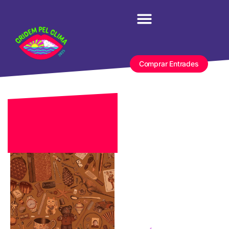
Comprar Entrades
Expo
il.lustrado
DANA
“La
DANA un
any
després”