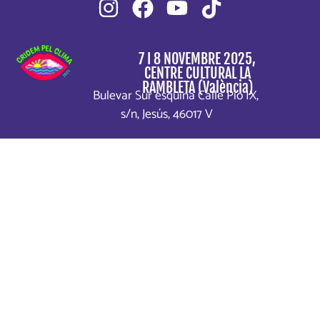
7 I 8 NOVEMBRE 2025,
CENTRE CULTURAL LA
RAMBLETA (València)
Bulevar Sur esquina Calle Pío IX,
s/n, Jesús, 46017 V